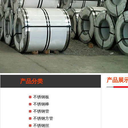
产品展
产品分类
不锈钢板
不锈钢棒
不锈钢管
不锈钢方管
不锈钢丝