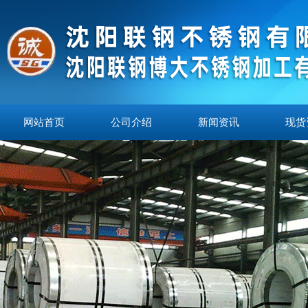
网站首页
公司介绍
新闻资讯
现货