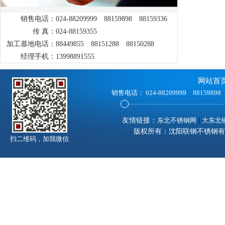
销售电话：
024-88209999 88159898 88159336
传 真：
024-88159355
加工基地电话：
88449855 88151288 88150288
经理手机：
13998891555
网站首
销售电话： 024-88209999 88159898 88
友情链接：
东北不锈钢网
|
大东北
版权所有：沈阳联钢不锈钢有限
扫二维码，加我微信