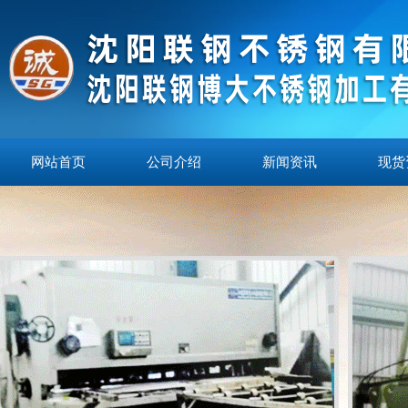
网站首页
公司介绍
新闻资讯
现货