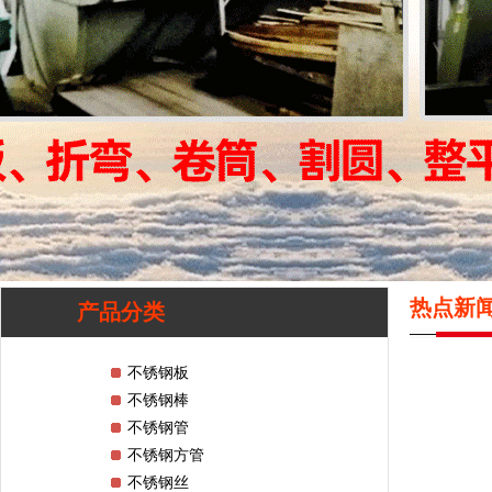
热点新
产品分类
不锈钢板
不锈钢棒
不锈钢管
不锈钢方管
不锈钢丝