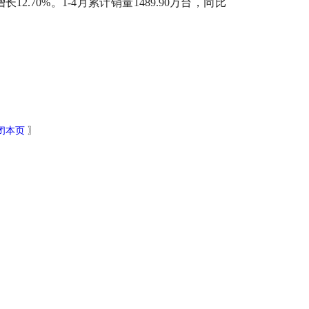
长12.70%。1-4月累计销量1489.90万台，同比
。
闭本页
〗