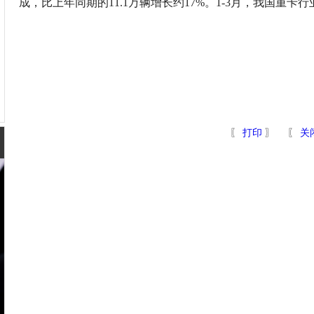
成，比上年同期的11.1万辆增长约17%。1-3月，我国重卡行
〖
打印
〗 〖
关