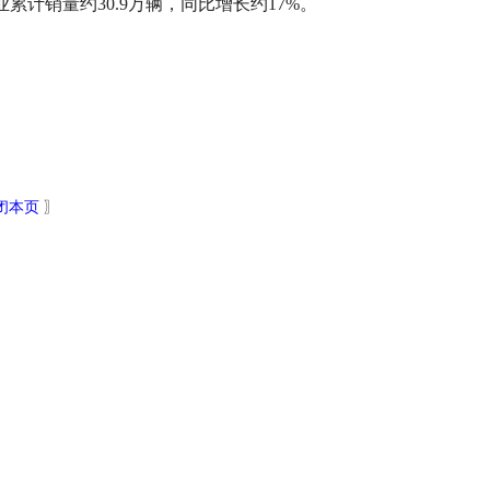
业累计销量约30.9万辆，同比增长约17%。
闭本页
〗